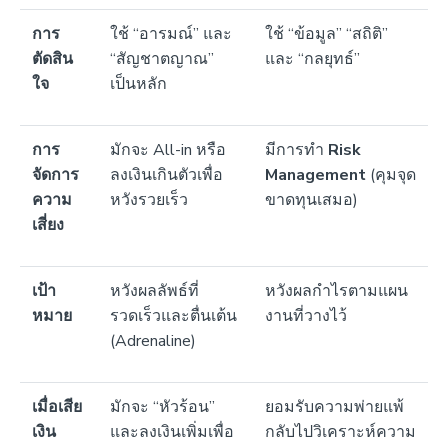
การ
ใช้ “อารมณ์” และ
ใช้ “ข้อมูล” “สถิติ”
ตัดสิน
“สัญชาตญาณ”
และ “กลยุทธ์”
ใจ
เป็นหลัก
การ
มักจะ All-in หรือ
มีการทำ
Risk
จัดการ
ลงเงินเกินตัวเพื่อ
Management
(คุมจุด
ความ
หวังรวยเร็ว
ขาดทุนเสมอ)
เสี่ยง
เป้า
หวังผลลัพธ์ที่
หวังผลกำไรตามแผน
หมาย
รวดเร็วและตื่นเต้น
งานที่วางไว้
(Adrenaline)
เมื่อเสีย
มักจะ “หัวร้อน”
ยอมรับความพ่ายแพ้
เงิน
และลงเงินเพิ่มเพื่อ
กลับไปวิเคราะห์ความ