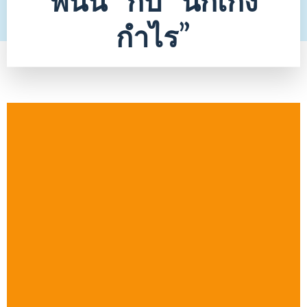
พนัน” กับ “นักเก็ง
กำไร”